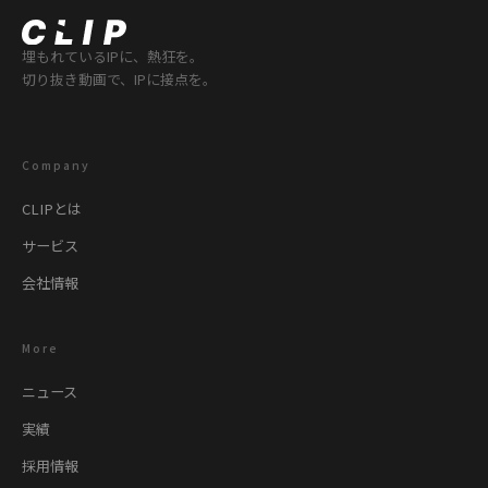
埋もれているIPに、熱狂を。
切り抜き動画で、IPに接点を。
Company
CLIPとは
サービス
会社情報
More
ニュース
実績
採用情報